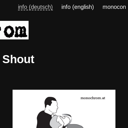
info (deutsch)
info (english)
monocon
 Shout