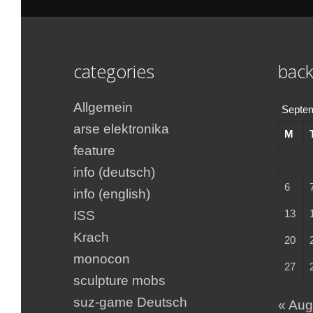
categories
back
Allgemein
Septe
arse elektronika
M
feature
info (deutsch)
6
info (english)
13
ISS
Krach
20
monocon
27
sculpture mobs
suz-game Deutsch
« Au