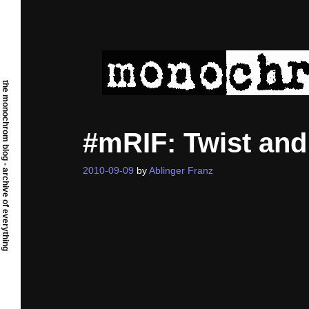
Skip
to
content
the monochrom blog - archive of everything
#mRIF: Twist and
2010-09-09
by
Ablinger Franz