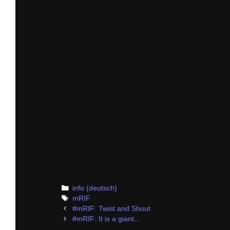
Categories
info (deutsch)
Tags
mRIF
Post
#mRIF: Twist and Shout
navigation
#mRIF: It is a giant…