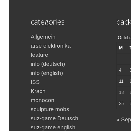
categories
back
Allgemein
Octobe
arse elektronika
M
feature
info (deutsch)
4
info (english)
11
ISS
Krach
18
monocon
25
sculpture mobs
suz-game Deutsch
« Se
suz-game english