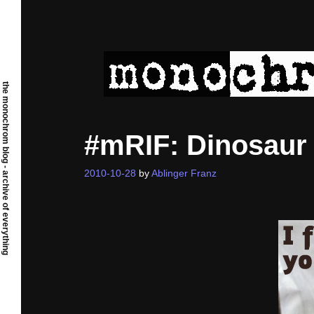
Skip
to
content
the monochrom blog - archive of everything
#mRIF: Dinosaur 
2010-10-28
by
Ablinger Franz