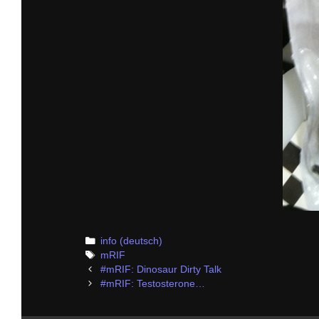
Categories
info (deutsch)
Tags
mRIF
Post
#mRIF: Dinosaur Dirty Talk
navigation
#mRIF: Testosterone…