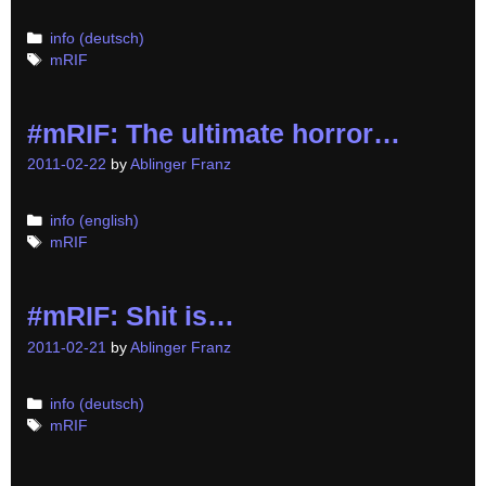
Categories
info (deutsch)
Tags
mRIF
#mRIF: The ultimate horror…
2011-02-22
by
Ablinger Franz
Categories
info (english)
Tags
mRIF
#mRIF: Shit is…
2011-02-21
by
Ablinger Franz
Categories
info (deutsch)
Tags
mRIF