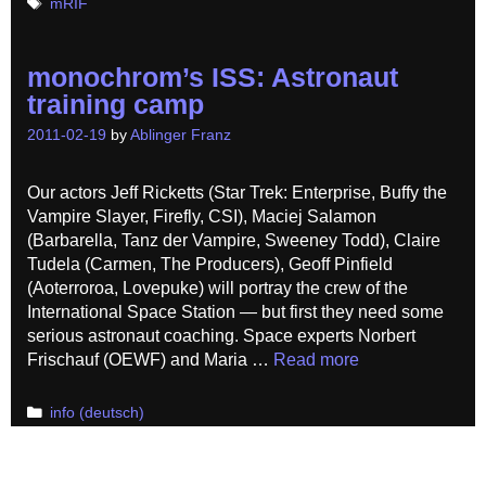
Tags
mRIF
monochrom’s ISS: Astronaut
training camp
2011-02-19
by
Ablinger Franz
Our actors Jeff Ricketts (Star Trek: Enterprise, Buffy the
Vampire Slayer, Firefly, CSI), Maciej Salamon
(Barbarella, Tanz der Vampire, Sweeney Todd), Claire
Tudela (Carmen, The Producers), Geoff Pinfield
(Aoterroroa, Lovepuke) will portray the crew of the
International Space Station — but first they need some
serious astronaut coaching. Space experts Norbert
Frischauf (OEWF) and Maria …
Read more
Categories
info (deutsch)
monochrom’s ISS: Astronaut