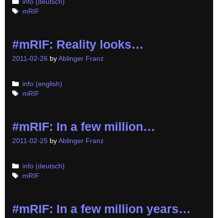
Categories
info (deutsch)
Tags
mRIF
#mRIF: Reality looks…
2011-02-26
by
Ablinger Franz
Categories
info (english)
Tags
mRIF
#mRIF: In a few million…
2011-02-25
by
Ablinger Franz
Categories
info (deutsch)
Tags
mRIF
#mRIF: In a few million years…