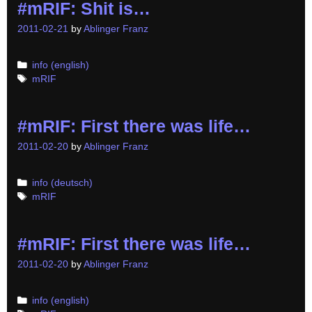
#mRIF: Shit is…
2011-02-21
by
Ablinger Franz
Categories
info (english)
Tags
mRIF
#mRIF: First there was life…
2011-02-20
by
Ablinger Franz
Categories
info (deutsch)
Tags
mRIF
#mRIF: First there was life…
2011-02-20
by
Ablinger Franz
Categories
info (english)