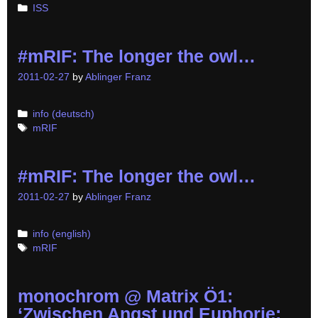
Categories
ISS
#mRIF: The longer the owl…
2011-02-27
by
Ablinger Franz
Categories
info (deutsch)
Tags
mRIF
#mRIF: The longer the owl…
2011-02-27
by
Ablinger Franz
Categories
info (english)
Tags
mRIF
monochrom @ Matrix Ö1:
‘Zwischen Angst und Euphorie: