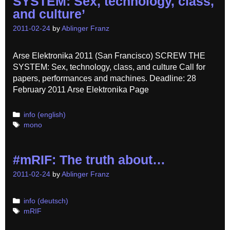
SYSTEM: Sex, technology, class,
and culture’
2011-02-24
by
Ablinger Franz
Arse Elektronika 2011 (San Francisco) SCREW THE
SYSTEM: Sex, technology, class, and culture Call for
papers, performances and machines. Deadline: 28
February 2011 Arse Elektronika Page
Categories
info (english)
Tags
mono
#mRIF: The truth about…
2011-02-24
by
Ablinger Franz
Categories
info (deutsch)
Tags
mRIF