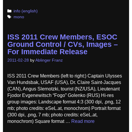
Categories
info (english)
Tags
mono
ISS 2011 Crew Members, ESOC
Ground Control / CVs, Images –
For Immediate Release
2011-02-28
by
Ablinger Franz
ISS 2011 Crew Members (left to right:) Captain Ulysses
Van Hundsbak, USAF (USA), Dr. Claire Saint-Jacques
(CAN), Angus Slernotzki, tourist (NZ/USA), Lieutenant
Fjodor Evgenewitsch “Fogo” Golenko (RUS) Hi-res
group images: Landscape format 4:3 (300 dpi, .png, 12
mb; photo credits: eSeL.at, monochrom) Portrait format
(300 dpi, .png, 7 mb; photo credits: eSeL.at,
monochrom) Square format …
Read more