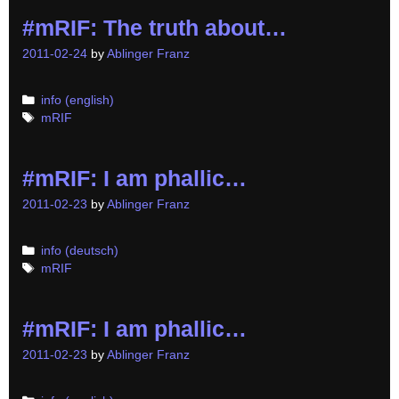
#mRIF: The truth about…
2011-02-24
by
Ablinger Franz
Categories
info (english)
Tags
mRIF
#mRIF: I am phallic…
2011-02-23
by
Ablinger Franz
Categories
info (deutsch)
Tags
mRIF
#mRIF: I am phallic…
2011-02-23
by
Ablinger Franz