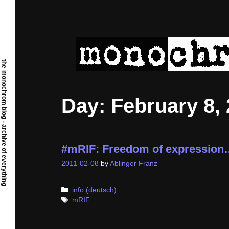
Skip
to
content
the monochrom blog - archive of everything
Day:
February 8,
#mRIF: Freedom of expression
2011-02-08
by
Ablinger Franz
Categories
info (deutsch)
Tags
mRIF