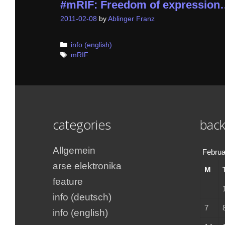
#mRIF: Freedom of expression
2011-02-08
by
Ablinger Franz
Categories
info (english)
Tags
mRIF
categories
back
Allgemein
Februa
arse elektronika
M
feature
info (deutsch)
7
info (english)