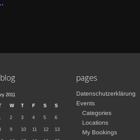
…
blog
pages
Datenschutzerklärung
ry 2011
Events
T
W
T
F
S
S
Categories
1
2
3
4
5
6
Locations
8
9
10
11
12
13
My Bookings