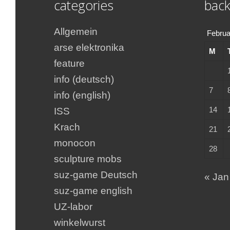
categories
back
Allgemein
Februa
arse elektronika
M
feature
info (deutsch)
7
info (english)
14
ISS
Krach
21
monocon
28
sculpture mobs
suz-game Deutsch
« Jan
suz-game english
UZ-labor
winkelwurst