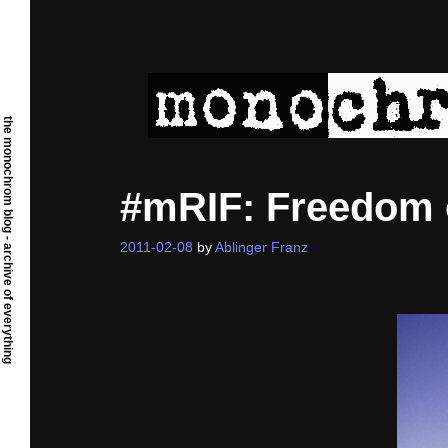
Skip
to
content
the monochrom blog - archive of everything
#mRIF: Freedom 
2011-02-08
by
Ablinger Franz