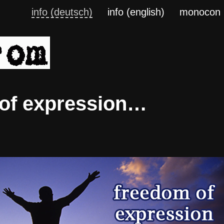
info (deutsch)
info (english)
monocon
of expression…