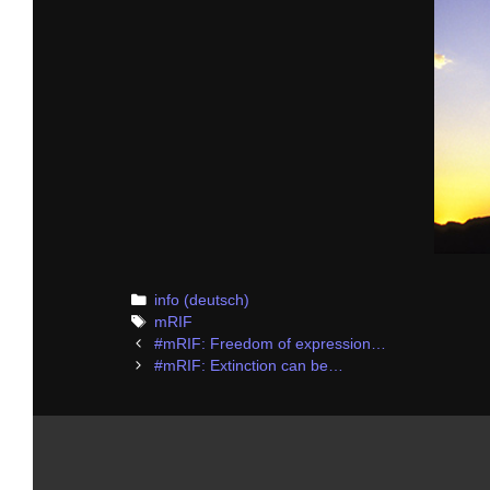
Categories
info (deutsch)
Tags
mRIF
Post
#mRIF: Freedom of expression…
navigation
#mRIF: Extinction can be…