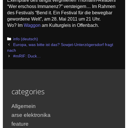
Exemplare des längst vergriffenen Thomann-Readers
“Wer erschoss Immanenz?” versteigern… Im Rahmen
des Festivals “Bend it. Ein Festival für die bewegbar
gewordene Welt”, am 28. Mai 2011 um 21 Uhr.
Wo? Im
Waggon
am Kulturgleis in Offenbach.
Categories
info (deutsch)
Post
Europa, was bitte ist das? Sowjet-Unterzögersdorf fragt
navigation
nach
#mRIF: Duck…
categories
Allgemein
arse elektronika
feature