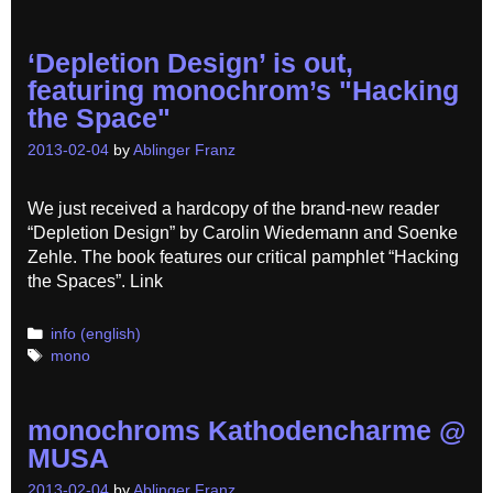
‘Depletion Design’ is out,
featuring monochrom’s "Hacking
the Space"
2013-02-04
by
Ablinger Franz
We just received a hardcopy of the brand-new reader
“Depletion Design” by Carolin Wiedemann and Soenke
Zehle. The book features our critical pamphlet “Hacking
the Spaces”. Link
Categories
info (english)
Tags
mono
monochroms Kathodencharme @
MUSA
2013-02-04
by
Ablinger Franz