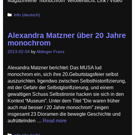
Magazinreihe “monochrom” veröffentlicht. Link / Video
Categories
info (deutsch)
Alexandra Matzner über 20 Jahre
monochrom
2013-02-04
by
Ablinger Franz
Alexandra Matzner berichtet: Das MUSA lud
monochrom ein, sich ihre 20.Geburtstagsfeier selbst
auszurichten. Irgendwo zwischen Selbsthistorifizierung,
mit der Gefahr der Selbstglorifizierung, und einem
gewaltigen Schuss Selbstironie hacken sie sich in den
Kontext “Museum”. Unter dem Titel “Die waren früher
auch mal besser / 20 Jahre monochrom” zeigen
insgesamt 23 Dioramen die bewegte Geschichte und
aufrüttelnden …
Read more
Categories