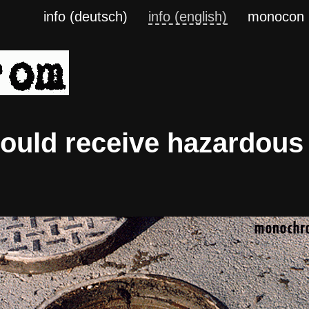
info (deutsch)
info (english)
monocon
hould receive hazardou