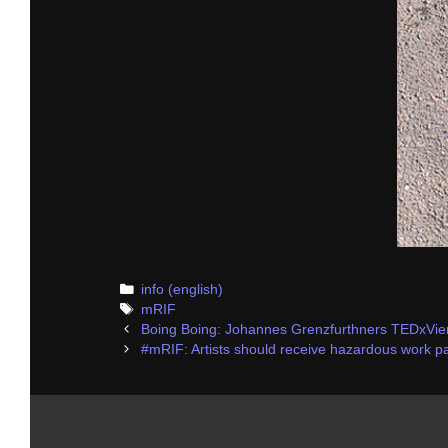
Categories
info (english)
Tags
mRIF
Post
Boing Boing: Johannes Grenzfurthners TEDxVi
navigation
#mRIF: Artists should receive hazardous work 