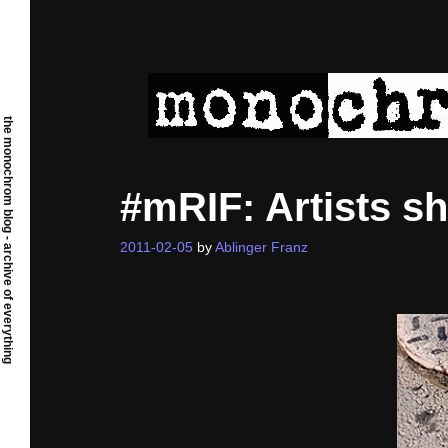
Skip
to
content
the monochrom blog - archive of everything
#mRIF: Artists s
2011-02-05
by
Ablinger Franz