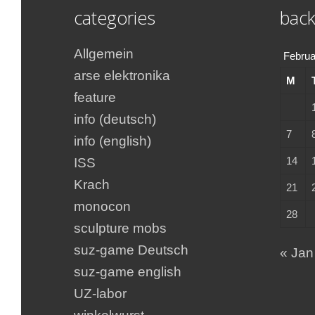
categories
back
Allgemein
Februa
arse elektronika
M
feature
info (deutsch)
7
info (english)
14
ISS
Krach
21
monocon
28
sculpture mobs
suz-game Deutsch
« Jan
suz-game english
UZ-labor