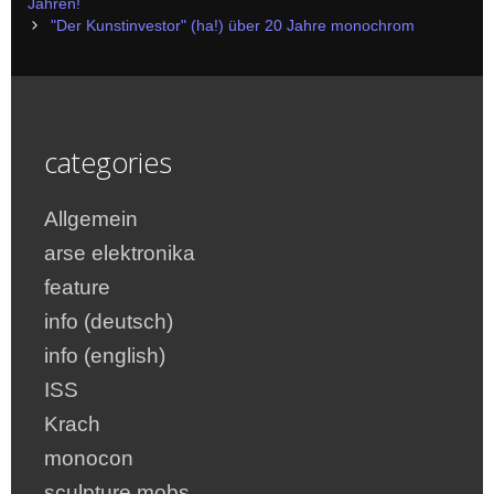
navigation
Jahren!
"Der Kunstinvestor" (ha!) über 20 Jahre monochrom
categories
Allgemein
arse elektronika
feature
info (deutsch)
info (english)
ISS
Krach
monocon
sculpture mobs