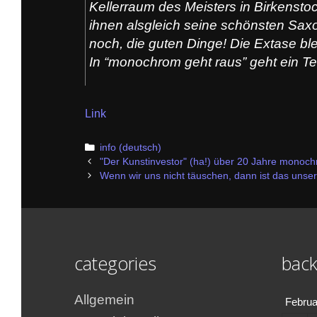
Kellerraum des Meisters in Birkensto
ihnen alsgleich seine schönsten Saxo
noch, die guten Dinge! Die Extase bl
In “monochrom geht raus” geht ein T
Link
Categories
info (deutsch)
Post
"Der Kunstinvestor" (ha!) über 20 Jahre monoc
navigation
Wenn wir uns nicht täuschen, dann ist das uns
categories
back
Allgemein
Februa