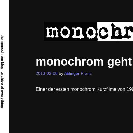
Skip
to
content
the monochrom blog - archive of everything
monochrom geht r
2013-02-08
by
Ablinger Franz
Einer der ersten monochrom Kurzfilme von 199