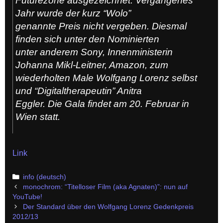
Futurezone ausgezeichnet. Vergangenes
Jahr wurde der kurz “Wolo”
genannte Preis nicht vergeben. Diesmal
finden sich unter den Nominierten
unter anderem Sony, Innenministerin
Johanna Mikl-Leitner, Amazon, zum
wiederholten Male Wolfgang Lorenz selbst
und “Digitaltherapeutin” Anitra
Eggler. Die Gala findet am 20. Februar in
Wien statt.
Link
Categories
info (deutsch)
Post
monochrom: “Titelloser Film (aka Agnaten)”: nun auf
navigation
YouTube!
Der Standard über den Wolfgang Lorenz Gedenkpreis
2012/13