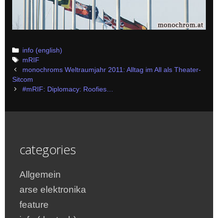
Categories
info (english)
Tags
mRIF
Post
monochroms Weltraumjahr 2011: Alltag im All als Theater-
navigation
Sitcom
#mRIF: Diplomacy: Roofies…
categories
Allgemein
arse elektronika
feature