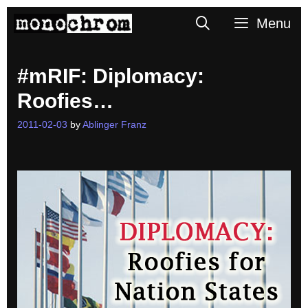
Skip
Search
Menu
to
content
#mRIF: Diplomacy:
Roofies…
2011-02-03
by
Ablinger Franz